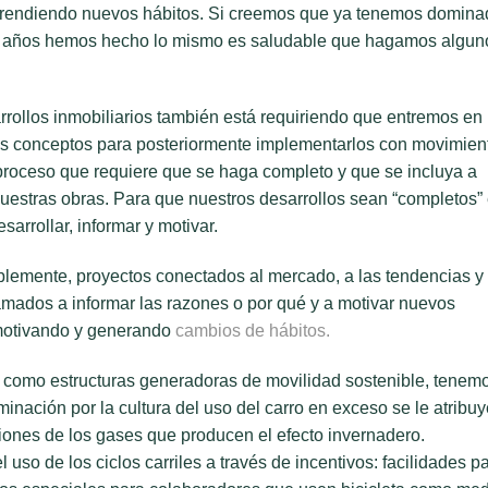
rendiendo nuevos hábitos. Si creemos que ya tenemos domina
os años hemos hecho lo mismo es saludable que hagamos algun
rollos inmobiliarios también está requiriendo que entremos en
s conceptos para posteriormente implementarlos con movimien
 proceso que requiere que se haga completo y que se incluya a
nuestras obras. Para que nuestros desarrollos sean “completos”
arrollar, informar y motivar.
blemente, proyectos conectados al mercado, a las tendencias y
lamados a informar las razones o por qué y a motivar nuevos
, motivando y generando
cambios de hábitos.
mo, como estructuras generadoras de movilidad sostenible, tenem
nación por la cultura del uso del carro en exceso se le atribuy
iones de los gases que producen el efecto invernadero.
 uso de los ciclos carriles a través de incentivos: facilidades p