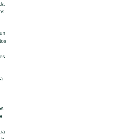
da
os
 un
tos
 es
 a
os
e
ara