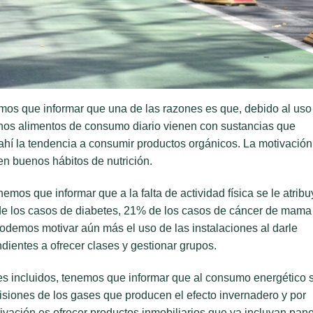
mos que informar que una de las razones es que, debido al uso
lgunos alimentos de consumo diario vienen con sustancias que
hí la tendencia a consumir productos orgánicos. La motivación
en buenos hábitos de nutrición.
emos que informar que a la falta de actividad física se le atrib
e los casos de diabetes, 21% de los casos de cáncer de mama
odemos motivar aún más el uso de las instalaciones al darle
dientes a ofrecer clases y gestionar grupos.
es incluidos, tenemos que informar que al consumo energético 
siones de los gases que producen el efecto invernadero y por
ivación es ofrecer productos inmobiliarios que ya incluyan pan