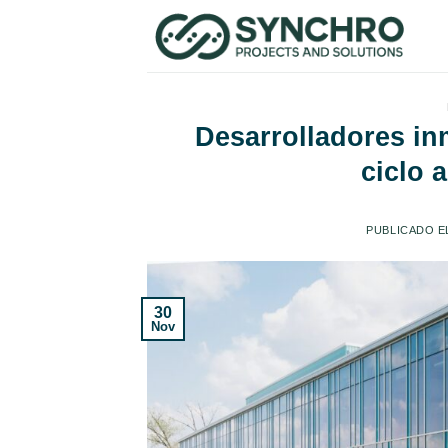
Skip
to
content
Desarrolladores inm
ciclo 
PUBLICADO 
30
Nov