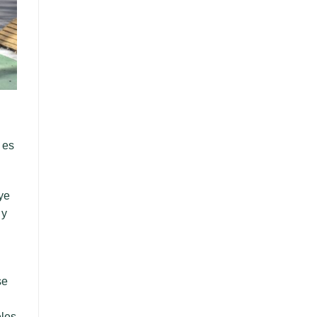
 es
uye
 y
se
eles