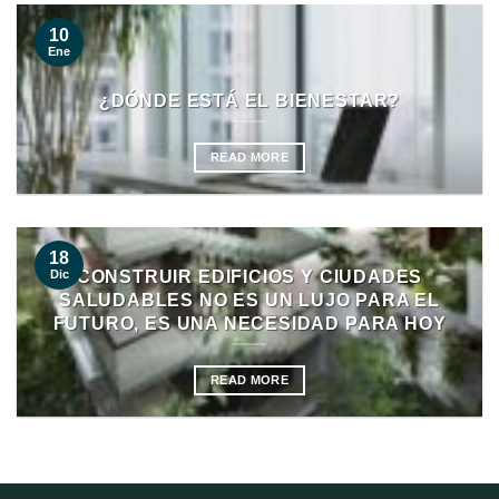
10
Ene
¿DÓNDE ESTÁ EL BIENESTAR?
READ MORE
18
CONSTRUIR EDIFICIOS Y CIUDADES
Dic
SALUDABLES NO ES UN LUJO PARA EL
FUTURO, ES UNA NECESIDAD PARA HOY
READ MORE